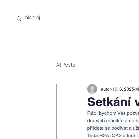
Hlavní stránka
O škole
Chci studovat
All Posts
autor
10. 6. 2025
Mi
Setkání 
Rádi bychom Vás pozvali
druhých ročníků, dále by
přijdete se podívat a uží
Třída H2A, OA2 a třídn