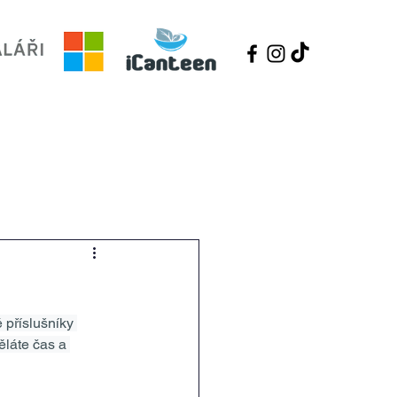
estaurace
Úřední deska
Kontakt
 příslušníky 
ěláte čas a 