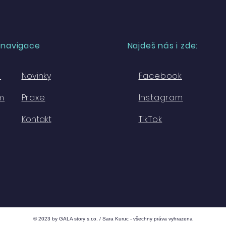
 navigace
Najdeš nás i zde:
e
Novinky
Facebook
m
Praxe
Instagram
Kontakt
TikTok
© 2023 by GALA story s.r.o. / Sara Kuruc - všechny práva vyhrazena