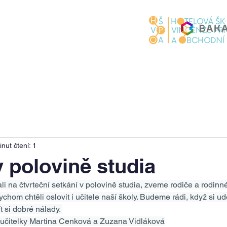
Studium
Praxe & stáže
Catering
R
nut čtení: 1
v polovině studia
 na čtvrteční setkání v polovině studia, zveme rodiče a rodinné
chom chtěli oslovit i učitele naší školy. Budeme rádi, když si ud
t si dobré nálady. 
í učitelky Martina Cenková a Zuzana Vidláková