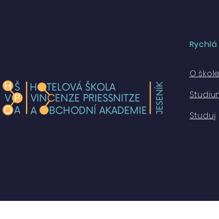
Rychlá
O škol
Studiu
Studuj