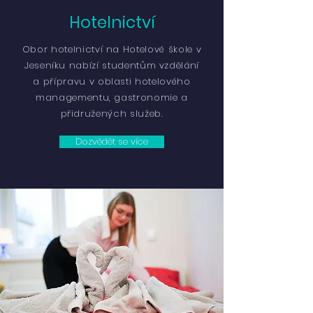
Hotelnictví
Obor hotelnictví na Hotelové škole v
Jeseníku nabízí studentům vzdělání
a přípravu v oblasti hotelového
managementu, gastronomie a
přidružených služeb.
Dozvědět se více