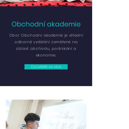
Obchodní akademie
Obor Obchodní akademie je střední
odborné vzdělání zaměřené na
oblast obchodu, podnikání a
ekonomie.
Dozvědět se více