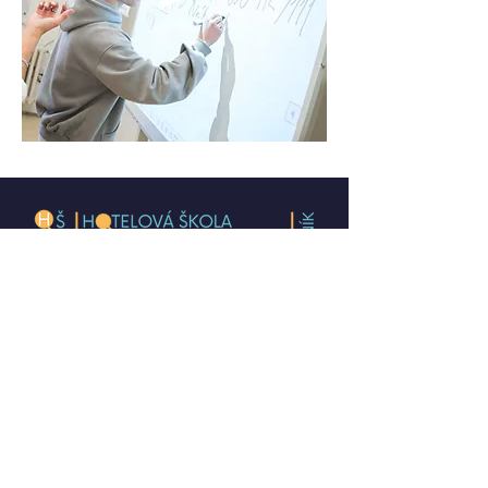
Rychlá navigace
O škole
Studium
Studuj