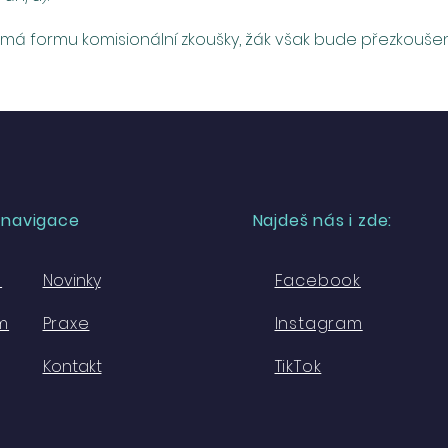
nemá formu komisionální zkoušky, žák však bude přezkouše
 navigace
Najdeš nás i zde:
e
Novinky
Facebook
m
Praxe
Instagram
Kontakt
TikTok