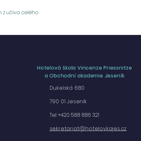
n z učiva celého
Hotelová škola Vincenze Priessnitze
a Obchodní akademie Jeseník
Dukelská 680
790 01 Jeseník
Tel: +420 588 886 321
sekretariat@hotelovkajes.cz