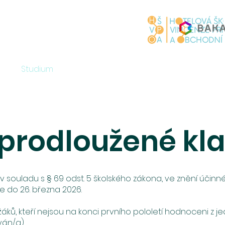
Studium
Praxe & stáže
Catering
R
prodloužené kla
 v souladu s § 69 odst. 5 školského zákona, ve znění účinném
e do 26. března 2026.
žáků, kteří nejsou na konci prvního pololetí hodnoceni z 
ván/a).