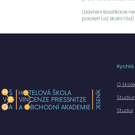
Uzavření klasifikace 
pololetí (viz školní řád).
Rychlá
O škol
Studiu
Studuj