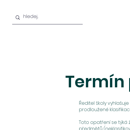
Hlavní stránka
O škole
Chci studovat
Termín 
Ředitel školy vyhlašuje
prodloužené klasifikac
Toto opatření se týká 
předmětů (neklasifiko