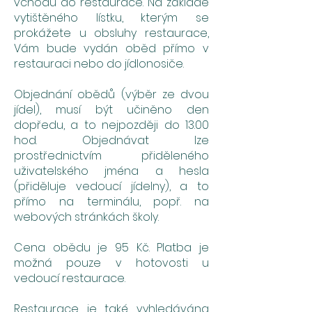
vchodu do restaurace. Na základě
vytištěného lístku, kterým se
prokážete u obsluhy restaurace,
Vám bude vydán oběd přímo v
restauraci nebo do jídlonosiče.
Objednání obědů (výběr ze dvou
jídel), musí být učiněno den
dopředu, a to nejpozději do 13.00
hod. Objednávat lze
prostřednictvím přiděleného
uživatelského jména a hesla
(přiděluje vedoucí jídelny), a to
přímo na terminálu, popř. na
webových stránkách školy.
Cena obědu je 95 Kč. Platba je
možná pouze v hotovosti u
vedoucí restaurace.
Restaurace je také vyhledávána