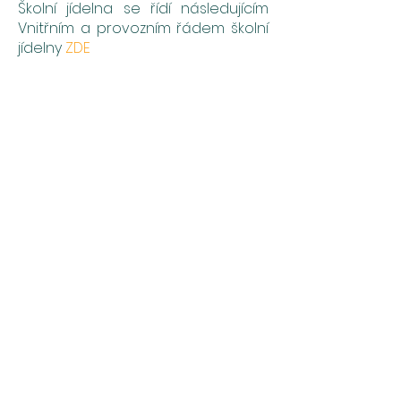
Školní jídelna se řídí následujícím
Vnitřním a provozním řádem školní
jídelny
ZDE
Rychlá navigace
O škole
Studium
Studuj