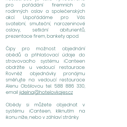
pro pořádání firemních či
rodinných oslav a společenských
akcí. Uspořádáme pro Vás
svatební, smuteční, narozeninové
oslavy, setkání abiturientů,
prezentace firem, bankety apod.
Čipy pro možnost objednání
obědů a přihlašovací údaje do
stravovacího systému iCanteen
obdržíte u vedoucí restaurace.
Rovněž objednávky pronájmu
směřujte na vedoucí restaurace
Alenu Obšilovou tel.
588 886 330
,
email:
jidelna@hotelovkajes.cz
Obědy si můžete objednat v
systému iCanteen, kliknutím na
ikonu níže, nebo v záhlaví stránky.