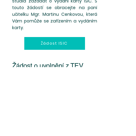
studia zažádat o vydání karty ISIC. S
touto žádostí se obracejte na paní
učitelku Mgr. Martinu Cenkovou, která
Vám pomůže se zařízením a vydáním
karty.
Žádost ISIC
Žádost o uvolnění z TEV
Žáci, kteří žádají o uvolnění z tělesné
výchovy donesou vypněný tento
formulář.
Uvolěni z TEV