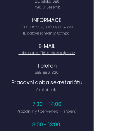
Dukelská 680
790 01 Jeseník
INFORMACE
IČO:
00577391
, DIČ: CZ00577391
ID datové schránky: 6atnpdi
E-MAIL
sekretariat@hotelovkajes.cz
Telefon
588 886 320
Pracovní doba
sekretariátu
školní rok
7:30 - 14:00
Prázdniny (červenec - srpen)
8:00 - 13:00