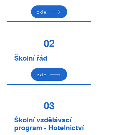
zde
02
Školní řád
zde
03
Školní vzdělávací
program - Hotelnictví