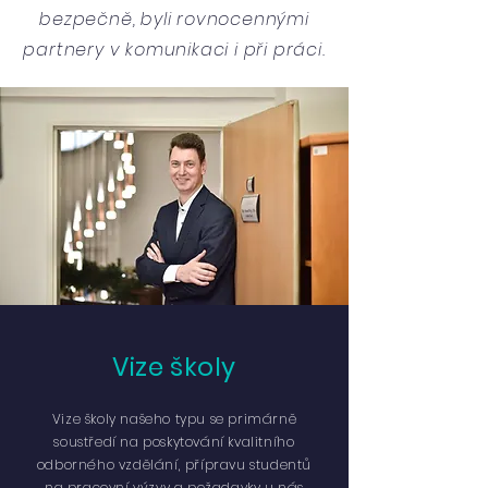
bezpečně, byli rovnocennými
partnery v komunikaci i při práci.
Vize školy
Vize školy našeho typu se primárně
soustředí na poskytování kvalitního
odborného vzdělání, přípravu studentů
na pracovní výzvy a požadavky u nás