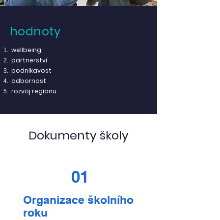
hodnoty
wellbeing
partnerství
podnikavost
odbornost
rozvoj regionu
Dokumenty školy
01
Organizace školního
roku