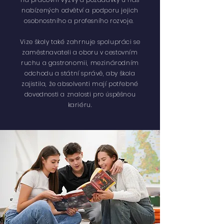
nabízených odvětví a podporu jejich
osobnostního a profesního rozvoje.
​Vize školy také zahrnuje spolupráci se
zaměstnavateli a oboru v cestovním
ruchu a gastronomii, mezinárodním
odchodu a státní správě, aby škola
zajistila, že absolventi mají potřebné
dovednosti a znalosti pro úspěšnou
kariéru.