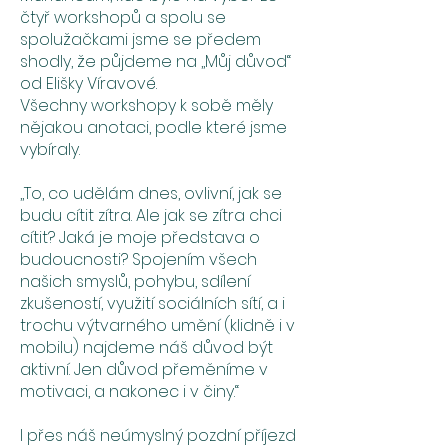
čtyř workshopů a spolu se
spolužačkami jsme se předem
shodly, že půjdeme na ,,Můj důvod“
od Elišky Víravové.
Všechny workshopy k sobě měly
nějakou anotaci, podle které jsme
vybíraly.
,,To, co udělám dnes, ovlivní, jak se
budu cítit zítra. Ale jak se zítra chci
cítit? Jaká je moje představa o
budoucnosti? Spojením všech
našich smyslů, pohybu, sdílení
zkušeností, využití sociálních sítí, a i
trochu výtvarného umění (klidně i v
mobilu) najdeme náš důvod být
aktivní. Jen důvod přeměníme v
motivaci, a nakonec i v činy.“
I přes náš neúmyslný pozdní příjezd