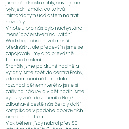
jsme přednášku stihly, navíc jsme
byly jedni z mála, co to kvůli
mimořádným událostem na trati
nezrušily.
V hotelu pro nás bylo nachystáno
menší občerstvení na uvítání.
Workshop obsahoval menší
přednášku, ale především jsme se
zapojovaly i my a to převážně
formou kreslení.
Skončily jsme po druhé hodině a
vyrazily jsme zpět do centra Prahy,
kde nám paní učitelka dala
rozchod, během kterého jsme si
zašly na nákupy a v pět hodin jsme
vyrazily zpět do Jeseníku. Na již
zdlouhavé cestě nás čekaly další
komplikace v podobě dopravních
omezení na trati.
Vlak během jízdy nabral přes 80