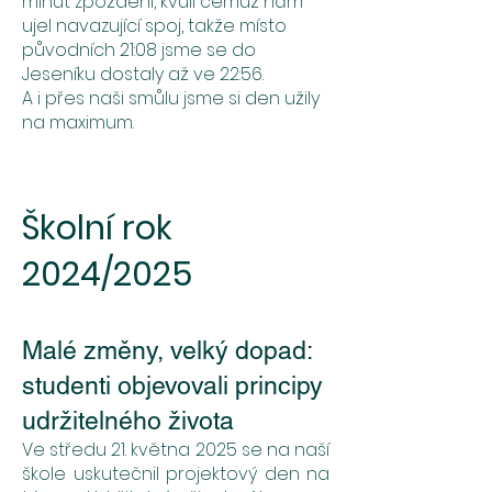
minut zpoždění, kvůli čemuž nám
ujel navazující spoj, takže místo
původních 21:08 jsme se do
Jeseníku dostaly až ve 22:56.
A i přes naši smůlu jsme si den užily
na maximum.
Školní rok
2024/2025​
Malé změny, velký dopad:
studenti objevovali principy
udržitelného života
Ve středu 21. května 2025 se na naší
škole uskutečnil projektový den na