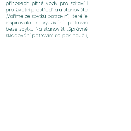
přínosech pitné vody pro zdraví i
pro životní prostředí, a u stanoviště
„Vaříme ze zbytků potravin“, které je
inspirovalo k využívání potravin
beze zbytku. Na stanovišti „Správné
skladování potravin“ se pak naučili,
jak prodloužit trvanlivost potravin a
minimalizovat jejich plýtvání.
Součástí programu byly také
dotazníky a kvízové hry.
Projekt sklidil velmi pozitivní ohlasy.
Prváci si pochvalovali, že se mohli
něco nového naučit i jinou formou
než klasickým učením, a dívky z
druhého ročníku si vyzkoušely, jaké
to je samostatně zorganizovat
větší akci.
Po celou dobu panovala příjemná
a tvůrčí atmosféra. Projektový den
ukázal, že i malé změny v