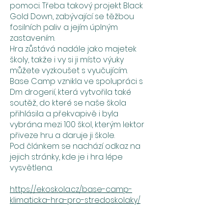
pomoci. Třeba takový projekt Black
Gold Down, zabývající se těžbou
fosilních paliv a jejím úplným
zastavením.
Hra zůstává nadále jako majetek
školy, takže i vy si ji místo výuky
můžete vyzkoušet s vyučujícím.
Base Camp vznikla ve spolupráci s
Dm drogerií, která vytvořila také
soutěž, do které se naše škola
přihlásila a překvapivě i byla
vybrána mezi 100 škol, kterým lektor
přiveze hru a daruje ji škole.
Pod článkem se nachází odkaz na
jejich stránky, kde je i hra lépe
vysvětlena.
https://ekoskola.cz/base-camp-
klimaticka-hra-pro-stredoskolaky/