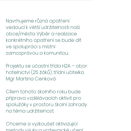
Navrhujeme různá opatření
vedoucí k větší udržitelnosti naší
obce/města. Výběr a realizace
konkrétního opatření se bude dít
ve spolupráci s místní
samosprávou a komunitou.
Projektu se účastní třída H2A – obor
hotelnictví (25 žáků), třídní učitelka
Mgr. Martina Cenková.
Cílem tohoto školního roku bude
příprava vzdělávacích aktivit pro
spolužáky v prostoru školní zahrady
na téma udržitelnost.
Chceme si vyzkoušet aktivizující
metody výuky a vrstevnické učení.