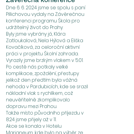
Dne 6. 6. 2024 jsme se spolu s paní
Pillichovou vydaly na Závěrečnou
konferenci programu Škola pro
udržitelný život do Prahy.
Byly jsme vybrány já, Klára
Zatloukalová, Nela Hýlová a Eliška
Kovačíková, za celoroční aktivní
práci v projektu Školní zahrada.
Vyrazily jsme brzkým vlakem v 5:01.
Po cestě nás potkaly velké
komplikace, zpoždění, přestupy
jelikož den předtím byla vážná
nehoda v Pardubicích, kde se srazil
nákladní vlak s rychlíkem, což
neuvěřitelně zkomplikovalo
dopravu mezi Prahou.
Takže místo původního příjezdu v
8:24 jsme přijely až v 11.
Akce se konala v Hotelu
Marianeum, kde bylo na výběr ze