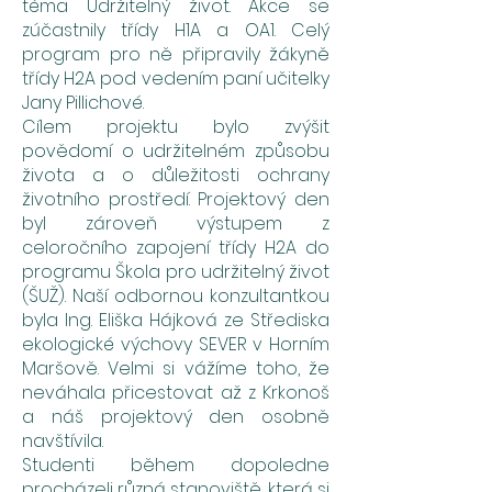
téma Udržitelný život. Akce se
zúčastnily třídy H1A a OA1. Celý
program pro ně připravily žákyně
třídy H2A pod vedením paní učitelky
Jany Pillichové.
Cílem projektu bylo zvýšit
povědomí o udržitelném způsobu
života a o důležitosti ochrany
životního prostředí. Projektový den
byl zároveň výstupem z
celoročního zapojení třídy H2A do
programu Škola pro udržitelný život
(ŠUŽ). Naší odbornou konzultantkou
byla Ing. Eliška Hájková ze Střediska
ekologické výchovy SEVER v Horním
Maršově. Velmi si vážíme toho, že
neváhala přicestovat až z Krkonoš
a náš projektový den osobně
navštívila.
Studenti během dopoledne
procházeli různá stanoviště, která si