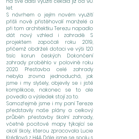
na své další využití čekala již od 90.
let.
S návrhem o jejím novém využití
přišli nově přistěhovalí manželé a
při tom architektku Terezu napadlo
dát nový vzhled i zahradě. S
projektem započali roku 2019,
přičemž obdrželi dotaci ve výši 120
tisíc korun českých. Dokončení
zahrady proběhlo v polovině roku
2020. Přestavba celé zahrady
nebyla zrovna jednoduchá, jak
jsme i my slyšely, objevily se i jisté
komplikace, nakonec se to ale
povedlo a výsledek stojí za to.
Samozřejmě jsme i my paní Tereze
představily naše plány a celkový
průběh přestavby školní zahrady,
včetně pocitové mapy týkající se
okolí školy, kterou zpracovala Lucie
Krédlová z H4A. Dále jsme se spolu s