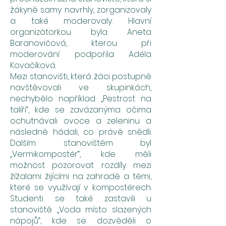
žákyně samy navrhly, zorganizovaly
a také moderovaly. Hlavní
organizátorkou byla Aneta
Baranovičová, kterou při
moderování podpořila Adéla
Kovačíková.
Mezi stanovišti, která žáci postupně
navštěvovali ve skupinkách,
nechybělo například „Pestrost na
talíři“, kde se zavázanýma očima
ochutnávali ovoce a zeleninu a
následně hádali, co právě snědli.
Dalším stanovištěm byl
„Vermikompostér“, kde měli
možnost pozorovat rozdíly mezi
žížalami žijícími na zahradě a těmi,
které se využívají v kompostérech.
Studenti se také zastavili u
stanoviště „Voda místo slazených
nápojů“, kde se dozvěděli o