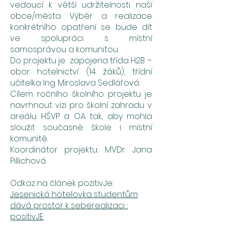
vedoucí k větší udržitelnosti naší
obce/města. Výběr a realizace
konkrétního opatření se bude dít
ve spolupráci s místní
samosprávou a komunitou.
Do projektu je zapojena třída H2B –
obor hotelnictví (14 žáků), třídní
učitelka Ing. Miroslava Sedlářová.
Cílem ročního školního projektu je
navrhnout vizi pro školní zahradu v
areálu HŠVP a OA tak, aby mohla
sloužit současně škole i místní
komunitě.
Koordinátor projektu: MVDr. Jana
Pillichová
Odkaz na článek pozitivJe:
Jesenická hotelovka studentům
dává prostor k seberealizaci ::
positivJE