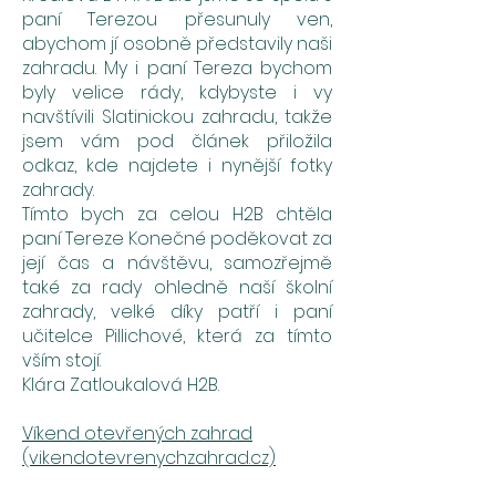
paní Terezou přesunuly ven,
abychom jí osobně představily naši
zahradu. My i paní Tereza bychom
byly velice rády, kdybyste i vy
navštívili Slatinickou zahradu, takže
jsem vám pod článek přiložila
odkaz, kde najdete i nynější fotky
zahrady.
Tímto bych za celou H2B chtěla
paní Tereze Konečné poděkovat za
její čas a návštěvu, samozřejmě
také za rady ohledně naší školní
zahrady, velké díky patří i paní
učitelce Pillichové, která za tímto
vším stojí.
Klára Zatloukalová H2B.
Víkend otevřených zahrad
(vikendotevrenychzahrad.cz)