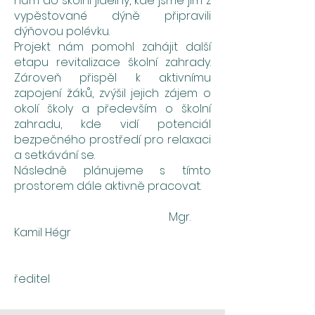
nám do školní jídelny, kde jsme jim z
vypěstované dýně připravili
dýňovou polévku.
Projekt nám pomohl zahájit další
etapu revitalizace školní zahrady.
Zároveň přispěl k aktivnímu
zapojení žáků, zvýšil jejich zájem o
okolí školy a především o školní
zahradu, kde vidí potenciál
bezpečného prostředí pro relaxaci
a setkávání se.
Následně plánujeme s tímto
prostorem dále aktivně pracovat.
Mgr.
Kamil Hégr
ředitel