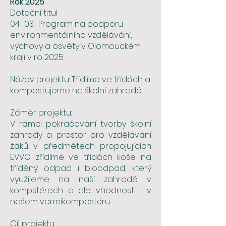
Rok 2025
Dotační titul
04_03_Program na podporu
environmentálního vzdělávání,
výchovy a osvěty v Olomouckém
kraji v ro 2025
Název projektu: Třídíme ve třídách a
kompostujeme na školní zahradě
Záměr projektu:
V rámci pokračování tvorby školní
zahrady a prostor pro vzdělávání
žáků v předmětech propojujících
EVVO zřídíme ve třídách koše na
tříděný odpad i bioodpad, který
využijeme na naší zahradě v
kompstérech a dle vhodnosti i v
našem vermikompostéru.
Cíl projektu: