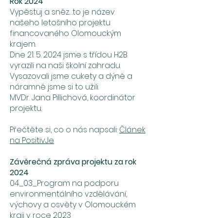
Rok 2024
Vypěstuj a sněz…to je název
našeho letošního projektu
financovaného Olomouckým
krajem.
Dne 21. 5. 2024 jsme s třídou H2B
vyrazili na naši školní zahradu.
Vysazovali jsme cukety a dýně a
náramně jsme si to užili.
MVDr. Jana Pillichová, koordinátor
projektu.
Přečtěte si, co o nás napsali:
Článek
na PositivJe
Závěrečná zpráva projektu za rok
2024
04_03_Program na podporu
environmentálního vzdělávání,
výchovy a osvěty v Olomouckém
kraji v roce 2023